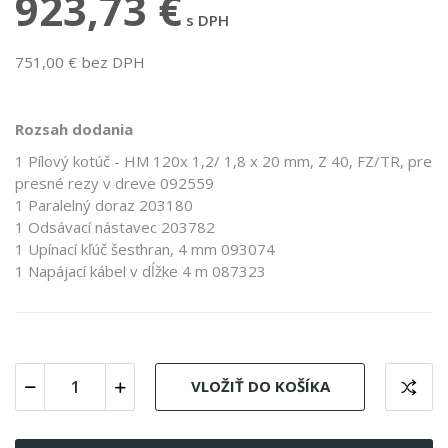
923,73 €
s DPH
751,00 € bez DPH
Rozsah dodania
1 Pílový kotúč - HM 120x 1,2/ 1,8 x 20 mm, Z 40, FZ/TR, pre
presné rezy v dreve 092559
1 Paralelný doraz 203180
1 Odsávací nástavec 203782
1 Upínací kľúč šesťhran, 4 mm 093074
1 Napájací kábel v dĺžke 4 m 087323
VLOŽIŤ DO KOŠÍKA