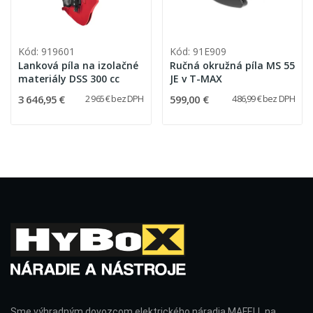
Kód: 919601
Kód: 91E909
Lanková píla na izolačné
Ručná okružná píla MS 55
materiály DSS 300 cc
JE v T-MAX
3 646,95 €
599,00 €
2 965 € bez DPH
486,99 € bez DPH
Sme výhradným dovozcom elektrického náradia MAFELL na