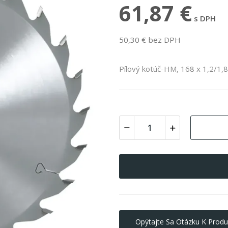
61,87 €
s DPH
50,30 € bez DPH
Pílový kotúč-HM, 168 x 1,2/1,
Opýtajte Sa Otázku K Produ