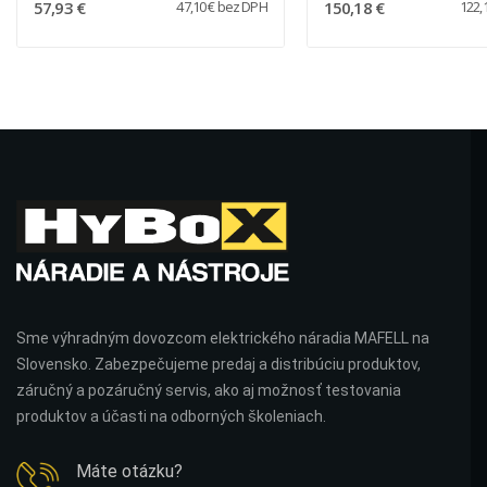
57,93 €
150,18 €
47,10 € bez DPH
122,
Sme výhradným dovozcom elektrického náradia MAFELL na
Slovensko. Zabezpečujeme predaj a distribúciu produktov,
záručný a pozáručný servis, ako aj možnosť testovania
produktov a účasti na odborných školeniach.
Máte otázku?