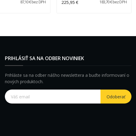
225,95 €
87,10 € bez DPH
183,70 € bez DPH
PRIHLÁSIŤ SA NA ODBER NOVINIEK
Prihláste sa na odber nášho newslettera a buďte informovaní o
nových produktoch.
Odoberať