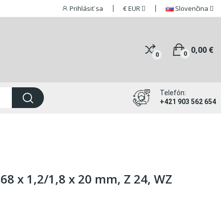
Prihlásiť sa
€
EUR
Slovenčina
0,00 €
0
0
Telefón:
+421 903 562 654
68 x 1,2/1,8 x 20 mm, Z 24, WZ