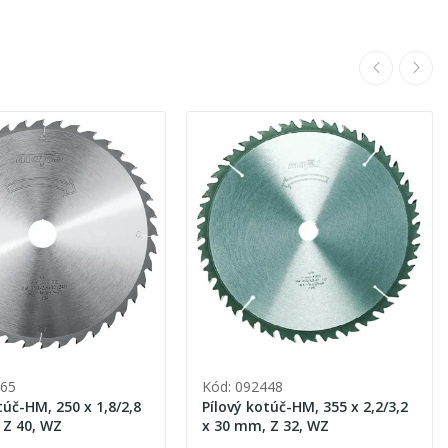
465
Kód: 092448
túč-HM, 250 x 1,8/2,8
Pílový kotúč-HM, 355 x 2,2/3,2
 Z 40, WZ
x 30 mm, Z 32, WZ