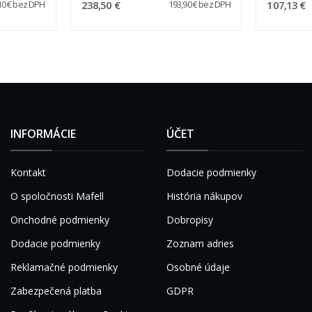
238,50 €
107,13 €
10 € bez DPH
193,90 € bez DPH
INFORMÁCIE
ÚČET
Kontakt
Dodacie podmienky
O spoločnosti Mafell
História nákupov
Onchodné podmienky
Dobropisy
Dodacie podmienky
Zoznam adries
Reklamačné podmienky
Osobné údaje
Zabezpečená platba
GDPR