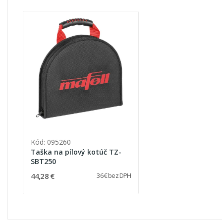
Kód: 095260
Taška na pílový kotúč TZ-
SBT250
44,28 €
36 € bez DPH