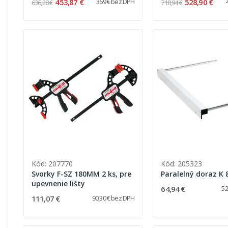
453,87 €
528,90 €
369 € bez DPH
636,28 €
718,94 €
Kód: 207770
Kód: 205323
Svorky F-SZ 180MM 2 ks, pre
Paralelný doraz K 
upevnenie lišty
64,94 €
52
111,07 €
90,30 € bez DPH