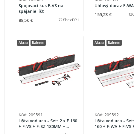
Spojovací kus F-VS na
Uhlový doraz F-WA
spájanie líšt
155,23 €
126
88,56 €
72 € bez DPH
Akcia
Balenie
Akcia
Balenie
Kód: 209591
Kód: 209592
Lišta vodiaca - Set: 2 x F 160
Lišta vodiaca - Set:
+ F-VS + F-SZ 180MM +
160 + F-WA + F-VS 
púzdro na lištu
180MM + púzdro na