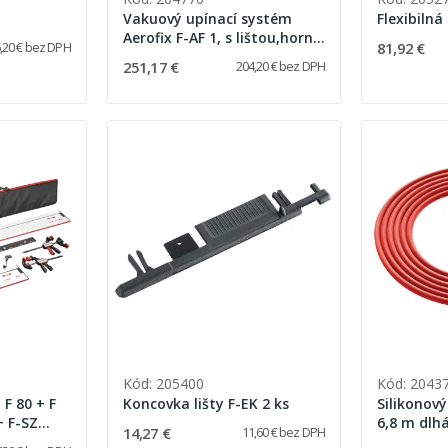
Vakuový upínací systém
Flexibilná
Aerofix F-AF 1, s lištou,horný
81,92 €
,20 € bez DPH
a dolný adaptér pre
251,17 €
204,20 € bez DPH
flexibilnú hadicu
Kód: 205400
Kód: 2043
 F 80 + F
Koncovka lišty F-EK 2 ks
Silikonový
+ F-SZ
6,8 m dlh
14,27 €
11,60 € bez DPH
 lištu