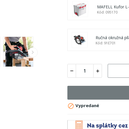
MAFELL Kufor L
Kód: 095170
Ručná okružná píl
Kód: 91E701

Vypredané