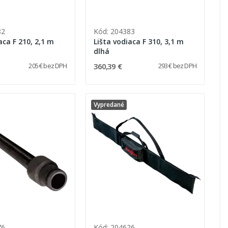
82
Kód: 204383
aca F 210, 2,1 m
Lišta vodiaca F 310, 3,1 m
dlhá
360,39 €
205 € bez DPH
293 € bez DPH
Vypredané
76
Kód: 204626