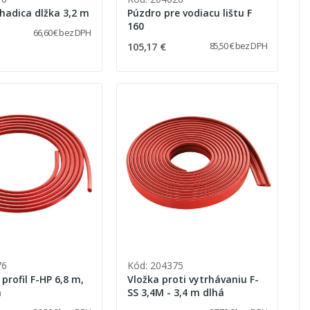
 hadica dlžka 3,2 m
Púzdro pre vodiacu lištu F
160
66,60 € bez DPH
105,17 €
85,50 € bez DPH
76
Kód: 204375
 profil F-HP 6,8 m,
Vložka proti vytrhávaniu F-
á
SS 3,4M - 3,4 m dlhá