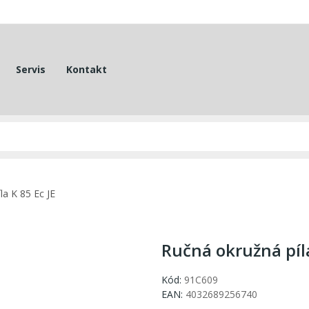
Servis
Kontakt
la K 85 Ec JE
Ručná okružná píla
Kód:
91C609
EAN:
4032689256740