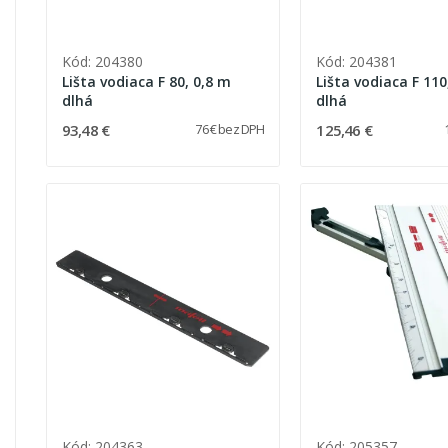
Kód: 204380
Kód: 204381
Lišta vodiaca F 80, 0,8 m
Lišta vodiaca F 110
dlhá
dlhá
93,48 €
125,46 €
76 € bez DPH
Kód: 204363
Kód: 205357