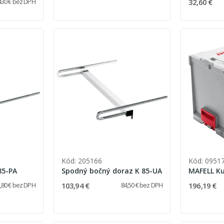
32,60 €
430 € bez DPH
Kód: 205166
Kód: 0951
85-PA
Spodný bočný doraz K 85-UA
MAFELL K
103,94 €
196,19 €
,80 € bez DPH
84,50 € bez DPH