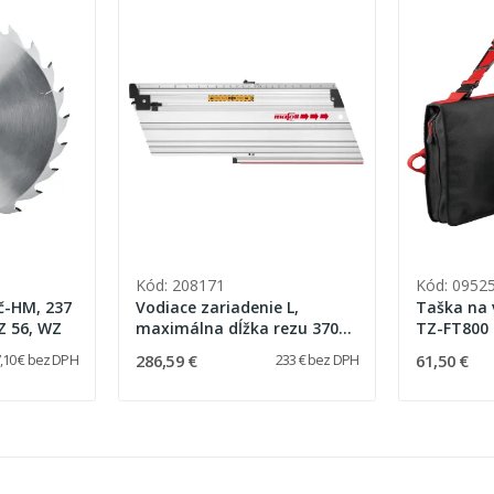
Kód: 208171
Kód: 0952
č-HM, 237
Vodiace zariadenie L,
Taška na 
 Z 56, WZ
maximálna dĺžka rezu 370
TZ-FT800
mm
286,59 €
61,50 €
,10 € bez DPH
233 € bez DPH