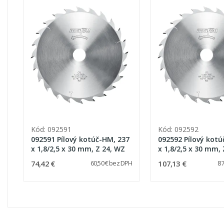
Kód: 092591
Kód: 092592
092591 Pílový kotúč-HM, 237
092592 Pílový kotú
x 1,8/2,5 x 30 mm, Z 24, WZ
x 1,8/2,5 x 30 mm,
74,42 €
107,13 €
60,50 € bez DPH
87