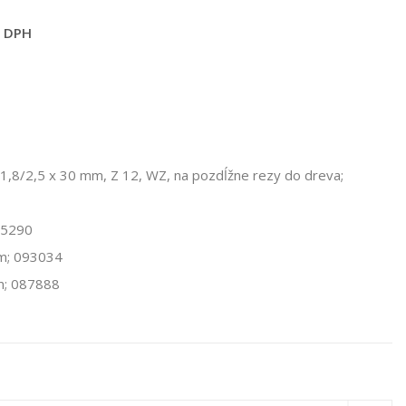
s DPH
x 1,8/2,5 x 30 mm, Z 12, WZ, na pozdĺžne rezy do dreva;
05290
mm; 093034
 m; 087888