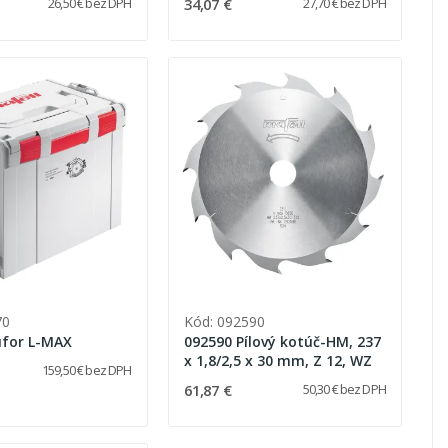
34,07 €
26,50 € bez DPH
27,70 € bez DPH
70
Kód: 092590
ufor L-MAX
092590 Pílový kotúč-HM, 237
x 1,8/2,5 x 30 mm, Z 12, WZ
159,50 € bez DPH
61,87 €
50,30 € bez DPH