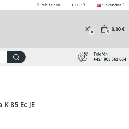
Prihlásiť sa
€
EUR
Slovenčina
0,00 €
0
0
Telefón:
+421 903 562 654
 K 85 Ec JE