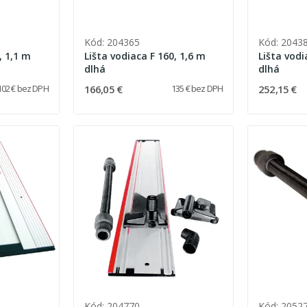
Kód: 204365
Kód: 2043
, 1,1 m
Lišta vodiaca F 160, 1,6 m
Lišta vodi
dlhá
dlhá
166,05 €
252,15 €
102 € bez DPH
135 € bez DPH
Kód: 204770
Kód: 2052