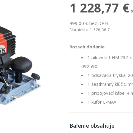
1 228,77 €
999,00 € bez DPH
Namiesto 1 326,56 €
Rozsah dodania
1 pílový list HM 237 
092590
1 odsávacia tryska; 2
1 šesťhranný kľúč 5 
1 pripojovací kábel 4
1 kufor L-MAX
Balenie obsahuje